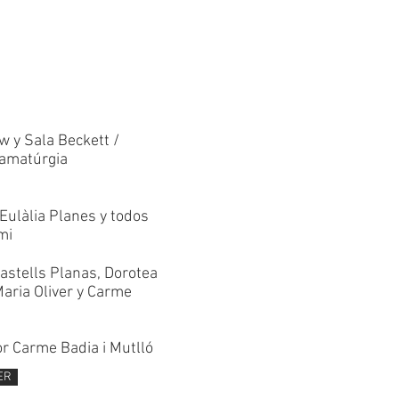
w y Sala Beckett /
ramatúrgia
 Eulàlia Planes y todos
mi
Castells Planas, Dorotea
aria Oliver y Carme
r Carme Badia i Mutlló
ER