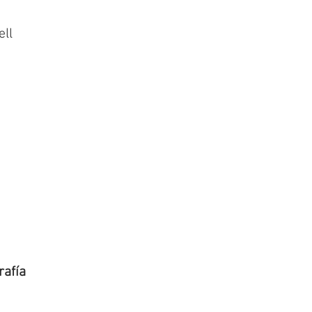
ell
rafía