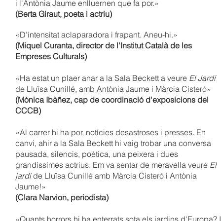
i l'Antònia Jaume enlluernen que fa por.
»
(Berta Giraut, poeta i actriu)
«
D’intensitat aclaparadora i frapant. Aneu-hi.
»
(Miquel Curanta, director de l'Institut Català de les
Empreses Culturals)
«
Ha estat un plaer anar a la Sala Beckett a veure
El Jardí
d
e Lluïsa Cunillé, amb Antònia Jaume i Màrcia Cisteró
»
(Mònica Ibàñez, cap de coordinació d'exposicions del
CCCB)
«Al carrer hi ha por, notícies desastroses i presses. En
canvi, ahir a la Sala Beckett hi vaig trobar una conversa
pausada, silencis, poètica, una peixera i dues
grandíssimes actrius. Em va sentar de meravella veure
El
jardí
de Lluïsa Cunillé amb Màrcia Cisteró i Antònia
Jaume!»
(Clara Narvion, periodista)
«
Quants horrors hi ha enterrats sota els jardins d'Europa? I