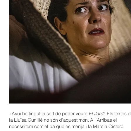
«
Avui he tingut la sort de poder veure
El Jardí
. Els textos 
la Lluïsa Cunillé no són d'aquest món. A l'Arribas el
necessitem com el pa que es menja i la Màrcia Cisteró