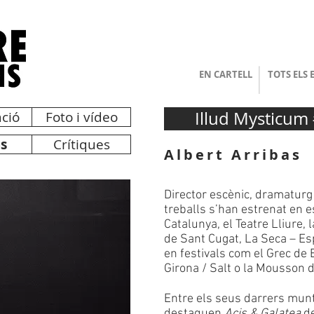
EN CARTELL
TOTS ELS 
Illud Mysticum
ció
Foto i vídeo
as
Crítiques
Albert Arribas
Director escènic, dramaturg 
treballs s’han estrenat en e
Catalunya, el Teatre Lliure, 
de Sant Cugat, La Seca – Esp
en festivals com el Grec de
Girona / Salt o la Mousson d
Entre els seus darrers munt
destaquen
Acis & Galatea
de