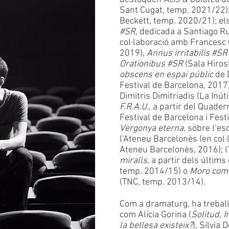
Sant Cugat, temp. 2021/22)
Beckett, temp. 2020/21); el
#SR
, dedicada a Santiago R
col·laboració amb Francesc 
2019),
Annus irritabilis #SR
Orationibus #SR
(Sala Hiro
obscens en espai públic
de 
Festival de Barcelona, 2017
Dimitris Dimitriadis (La Inút
F.R.A.U.
, a partir del Quader
Festival de Barcelona i Fest
Vergonya eterna
, sobre l’e
l’Ateneu Barcelonès (en col
Ateneu Barcelonès, 2016); l
miralls
, a partir dels últim
temp. 2014/15) o
Moro com 
(TNC, temp. 2013/14).
Com a dramaturg, ha trebal
com Alícia Gorina (
Solitud
,
I
la bellesa existeix?
), Sílvia 