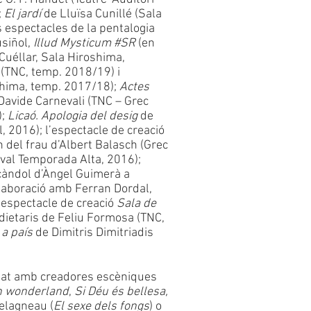
;
El jardí
de Lluïsa Cunillé (Sala
s espectacles de la pentalogia
usiñol,
Illud Mysticum #SR
(en
Cuéllar, Sala Hiroshima,
(TNC, temp. 2018/19) i
shima, temp. 2017/18);
Actes
Davide Carnevali (TNC – Grec
);
Licaó. Apologia del desig
de
il, 2016); l’espectacle de creació
n del frau d’Albert Balasch (Grec
ival Temporada Alta, 2016);
scàndol d’Àngel Guimerà a
·laboració amb Ferran Dordal,
’espectacle de creació
Sala de
s dietaris de Feliu Formosa (TNC,
a país
de Dimitris Dimitriadis
lat amb creadores escèniques
n wonderland
,
Si Déu és bellesa,
Delagneau (
El sexe dels fongs
) o