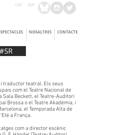
CAT
ESP
ESPECTACLES
NOSALTRES
CONTACTE
 #SR
i traductor teatral. Els seus
spais com el Teatre Nacional de
la Sala Beckett, el Teatre-Auditori
ai Brossa o el Teatre Akadèmia, i
 Barcelona, el Temporada Alta de
’Eté a França.
atges com a director escènic
 G. F. Händel (Teatre-Auditori